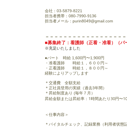
会社：03-5879-8221
担当者携帯：080-7990-9136
担当者メール：
purin8049@gmail.com
​－－－－－－－－－－－－－－－－－
■募集終了：看護師（正看・准看）（パ
※充足いたしました
●パート 時給 1,600円〜1,900円
・准看護師 時給１，６００円～
・正看護師 時給１，８００円～
経験によりアップします
＊
交通費 全額支給
＊正社員登用の実績（過去3年間）
＊
昇給制度あり (毎年７月）
昇給金額または昇給率：1時間あたり30円〜1
＜仕事内容＞
＊バイタルチェック、記録業務（利用者状態