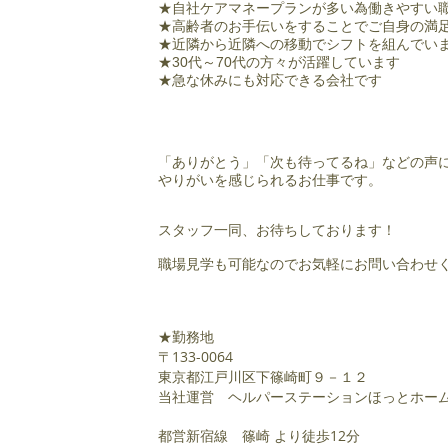
★自社ケアマネープランが多い為働きやすい
★高齢者のお手伝いをすることでご自身の満
★近隣から近隣への移動でシフトを組んでい
★30代～70代の方々が活躍しています
​★急な休みにも対応できる会社です
「ありがとう」「次も待ってるね」などの声
やりがいを感じられるお仕事です。
スタッフ一同、お待ちしております！
​職場見学も可能なのでお気軽にお問い合わせ
​
★勤務地
〒133-0064
東京都江戸川区下篠崎町９－１２
当社運営 ヘルパーステーションほっとホー
都営新宿線 篠崎
より徒歩12分