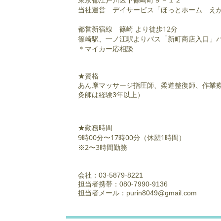
当社運営 デイサービス「ほっとホーム え
都営新宿線 篠崎 より徒歩12分
篠崎駅、一ノ江駅よりバス「新町商店入口」バ
＊マイカー応相談
★資格
あん摩マッサージ指圧師、柔道整復師、作業療
灸師は経験3年以上）
★勤務時間
9時00分〜17時00分（休憩1時間）
※2〜3時間勤務
会社：03-5879-8221
担当者携帯：080-7990-9136
担当者メール：
purin8049@gmail.com