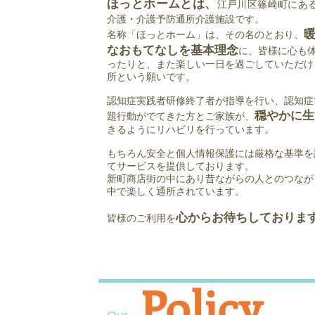
ほっとホームとは、
江戸川区篠崎町にあ
介護・介護予防通所介護施設です。
名称「ほっとホーム」は、その名のとおり、
なおもてなしを基本理念
に、
皆様に心も
ったりと、また楽しい一日を
過ごしていただけ
所という願いです。
認知症実践者研修終了者が指導を行い、認知症
穏やかに生
題行動がでてきた方とご家族が、
きるようにリハビリを行っています。
もちろん安全と個人情報保護には厳格な基準を
てサービスを提供しております。
​新町商店街の中にあり昔ながらの人とのつなが
中で楽しく通所されています。
心からお待ちしておりま
皆様のご利用を
Policy