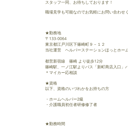
スタッフ一同、お待ちしております！
​職場見学も可能なのでお気軽にお問い合わせ
​
★勤務地
〒133-0064
東京都江戸川区下篠崎町９－１２
当社運営 ヘルパーステーションほっとホー
都営新宿線 篠崎
より徒歩12分
篠崎駅、一ノ江駅よりバス「
新町商店入口」
＊マイカー応相談
★資格
以下、資格のいづれかをお持ちの方
・ホームヘルパー2級
・介護職員初任者研修修了者
★勤務時間