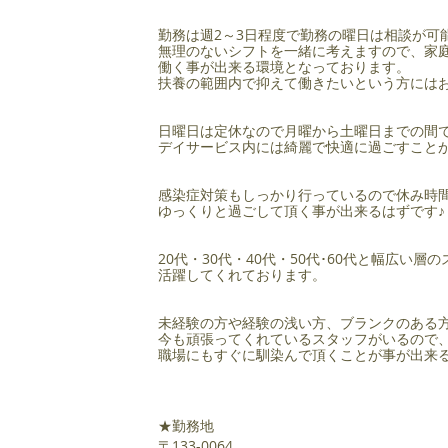
勤務は週2～3日程度で勤務の曜日は相談が可
無理のないシフトを一緒に考えますので、家
働く事が出来る環境となっております。
扶養の範囲内で抑えて働きたいという方には
日曜日は定休なので月曜から土曜日までの間
デイサービス内には綺麗で快適に過ごすこと
感染症対策もしっかり行っているので休み時
ゆっくりと過ごして頂く事が出来るはずです♪
20代・30代・40代・50代･60代と幅広い層
活躍してくれております。
未経験の方や経験の浅い方、ブランクのある
今も頑張ってくれているスタッフがいるので
職場にもすぐに馴染んで頂くことが事が出来る
​
★勤務地
〒133-0064