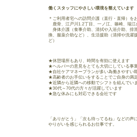
​
働くスタッフにやさしい環境を整えています
＊ご利用者宅への訪問介護（直行・直帰）を
鹿骨、江戸川1.2丁目、一ノ江、篠崎、瑞江
身体介護（食事介助、清拭や入浴介助、排泄
換、服薬介助など）、生活援助（清掃や洗濯
ど）
★休憩場所もあり、時間を有効に使えます
★ヘルパーの意見をとても大切にしている事
★自社ケアマネープランが多い為働きやすい
★高齢者のお手伝いをすることでご自身の満
★近隣から近隣への移動でシフトを組んでい
★30代～70代の方々が活躍しています
​★急な休みにも対応できる会社です
「ありがとう」「次も待ってるね」などの声
やりがいを感じられるお仕事です。