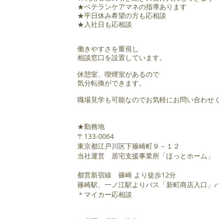
★ベテランケアマネの指導あります
★平日休み希望の方も応相談
★入社日も応相談
働きやすさを重視し
相談窓口を設置しています。
休憩室、喫煙室があるので
気分転換ができます。
​職場見学も可能なのでお気軽にお問い合わせ
★勤務地
〒133-0064
東京都江戸川区下篠崎町９－１２
当社運営 居宅支援事業所「ほっとホーム」
都営新宿線 篠崎
より徒歩12分
篠崎駅、一ノ江駅よりバス「
新町商店入口」
＊マイカー応相談