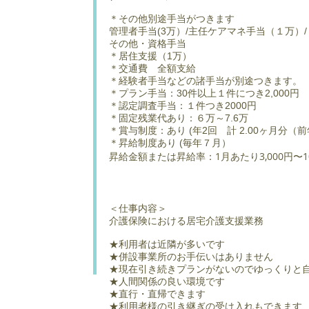
＊その他別途手当がつきます
管理者手当(3万）/主任ケアマネ手当（１万）/
その他・資格手当
＊居住支援（1万）
＊交通費 全額支給
＊経験者手当などの諸手当が別途つきます。
＊プラン手当：30件以上１件につき2,000円
＊認定調査手当：１件つき2000円
＊固定残業代あり：６万～7.6万
＊賞与制度：あり (年2回 計 2.00ヶ月分（
＊
昇給制度あり (毎年７月）
昇給金額または昇給率：1月あたり3,000円〜1
＜仕事内容＞
介護保険における居宅介護支援業務
★利用者は近隣が多いです
★併設事業所のお手伝いはありません
★現在引き続きプランがないのでゆっくりと
​★人間関係の良い環境です
★直行・直帰できます
★利用者様の引き継ぎの受け入れもできます