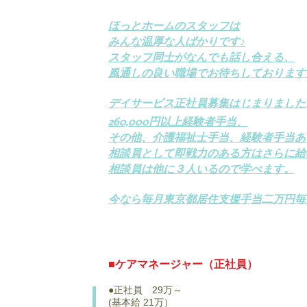
ほっとホームのスタッフは
みんな温厚な人ばかりです♪
スタッフ同士がなんでも話し合える、
風通しの良い職場でお待ちしております
デイサービス正社員募集はじまりました❗
260,000円以上経験者手当、
その他、介護福祉士手当、経験者手当あ
相談員として即戦力のある方はさらに給与
相談員は他に３人いるので学べます。
今なら毎月東京都居住支援手当二万円毎
■ケアマネージャー（正社員）
●正社員 29万～
(基本給 21万）