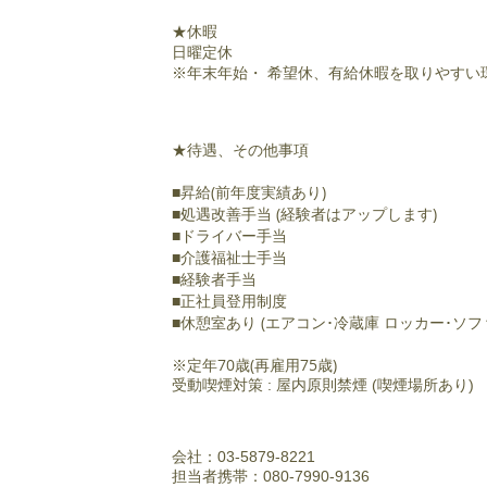
★休暇
日曜定休
※年末年始・ 希望休、有給休暇を取りやすい
★待遇、その他事項
■昇給(前年度実績あり)
■処遇改善手当 (経験者はアップします)
■ドライバー手当
■介護福祉士手当
■経験者手当
■正社員登用制度
■休憩室あり (エアコン･冷蔵庫 ロッカー･ソフ
※定年70歳(再雇用75歳)
受動喫煙対策 : 屋内原則禁煙 (喫煙場所あり)
会社：03-5879-8221
担当者携帯：080-7990-9136