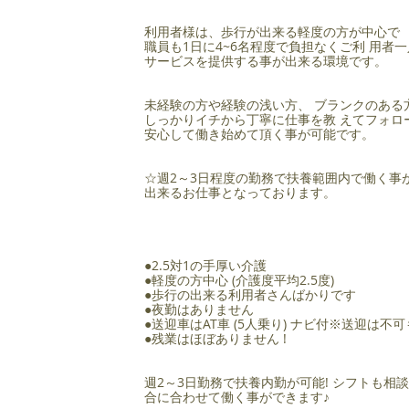
利用者様は、歩行が出来る軽度の方が中心で
職員も1日に4~6名程度で負担なくご利 用者
サービスを提供する事が出来る環境です。
未経験の方や経験の浅い方、 ブランクのある
しっかりイチから丁寧に仕事を教 えてフォロ
安心して働き始めて頂く事が可能です。
☆週2～3日程度の勤務で扶養範囲内で働く事
出来るお仕事となっております。
●2.5対1の手厚い介護
●軽度の方中心 (介護度平均2.5度)
●歩行の出来る利用者さんばかりです
●夜勤はありません
●送迎車はAT車 (5人乗り) ナビ付※送迎は不可
●残業はほぼありません !
週2～3日勤務で扶養内勤が可能! シフトも相
合に合わせて働く事ができます♪