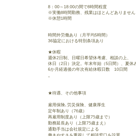
8：00～18:00の間で8時間程度
※実働8時間勤務、残業はほとんどありません
※休憩1時間
時間外労働あり（月平均5時間）
36協定における特別条項あり
★休暇
週休2日制、日曜日希望休考慮、相談の上、
休日（2日）決定。年末年始（5日間）、夏休
6か月経過後の年次有給休暇日数 10日間
。
★待遇、その他事項
雇用保険､労災保険、健康厚生
定年制あり（76歳）
再雇用制度あり（上限75歳まで）
勤務延長あり（上限75歳まえ）
通勤手当は会社規定による
働きやすさを重視して相談窓口を設置