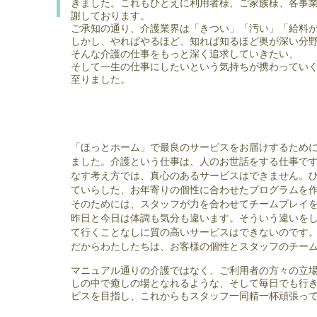
きました。
これもひとえに利用者様、ご家族様、各事
謝しております。
ご承知の通り、介護業界は「きつい」「汚い」「給料
しかし、やればやるほど、知れば知るほど奥が深い分
そんな介護の仕事をもっと深く追求していきたい、
そして一生の仕事にしたいという気持ちが携わってい
至りました。
「ほっとホーム」で最良のサービスをお届けするために
ました。
介護という仕事は、人のお世話をする仕事で
なす考え方では、
真心のあるサービスはできません。
ていらした、お年寄りの個性に合わせた
プログラムを
そのためには、
スタッフが力を合わせてチームプレイ
昨日と今日は体調も気分も違います。そういう違いを
て行くことなしに質の高いサービスはできないのです
だからわたしたちは、お客様の個性とスタッフのチー
マニュアル通りの介護ではなく、ご利用者の方々の立
しの中で
癒しの場となれるような、そして毎日でも行
ビスを目指し、これからもスタッフ一同
精一杯頑張っ