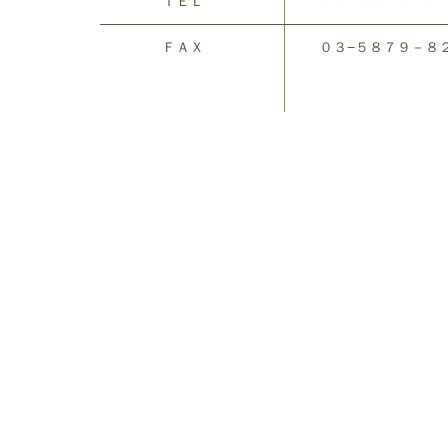
ＴＥＬ
ＦＡＸ
０３−５８７９－８
2015 by hot