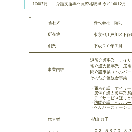
H16年7月 介護支援専門員資格取得 令和1年12
会社名
株式会社 陽明
所在地
東京都江戸川区下篠
創業
平成２０年７月
通所介護事業（デイサー
宅介護支援事業（居宅介
事業内容
問介護事業（ヘルパース
その他介護総合事業
・通所介護 デイサー
・居宅介護支援事業所
・
デイサービスほっと
・
訪問介護 ヘルパー
・
ヘルパーステーショ
代表者
杉山 典子
０３−５８７９−８